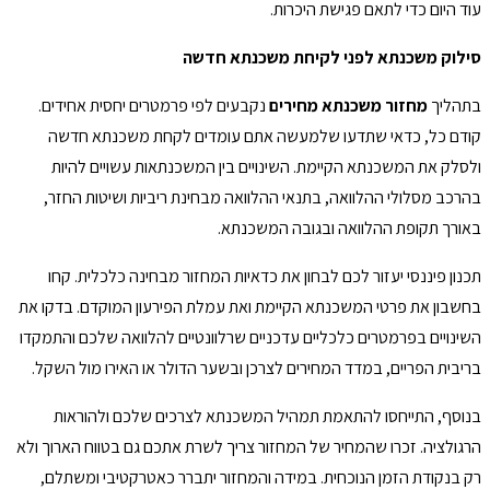
עוד היום כדי לתאם פגישת היכרות.
סילוק משכנתא לפני לקיחת משכנתא חדשה
בתהליך
מחזור משכנתא מחירים
נקבעים לפי פרמטרים יחסית אחידים.
קודם כל, כדאי שתדעו שלמעשה אתם עומדים לקחת משכנתא חדשה
ולסלק את המשכנתא הקיימת. השינויים בין המשכנתאות עשויים להיות
בהרכב מסלולי ההלוואה, בתנאי ההלוואה מבחינת ריביות ושיטות החזר,
באורך תקופת ההלוואה ובגובה המשכנתא.
תכנון פיננסי יעזור לכם לבחון את כדאיות המחזור מבחינה כלכלית. קחו
בחשבון את פרטי המשכנתא הקיימת ואת עמלת הפירעון המוקדם. בדקו את
השינויים בפרמטרים כלכליים עדכניים שרלוונטיים להלוואה שלכם והתמקדו
בריבית הפריים, במדד המחירים לצרכן ובשער הדולר או האירו מול השקל.
בנוסף, התייחסו להתאמת תמהיל המשכנתא לצרכים שלכם ולהוראות
הרגולציה. זכרו שהמחיר של המחזור צריך לשרת אתכם גם בטווח הארוך ולא
רק בנקודת הזמן הנוכחית. במידה והמחזור יתברר כאטרקטיבי ומשתלם,