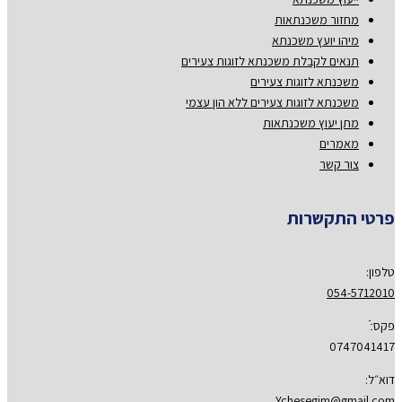
מחזור משכנתאות
מיהו יועץ משכנתא
תנאים לקבלת משכנתא לזוגות צעירים
משכנתא לזוגות צעירים
משכנתא לזוגות צעירים ללא הון עצמי
מתן יעוץ משכנתאות
מאמרים
צור קשר
פרטי התקשרות
טלפון:
054-5712010
פקס:ֿ
0747041417
דוא״ל:
Ychesegim@gmail.com