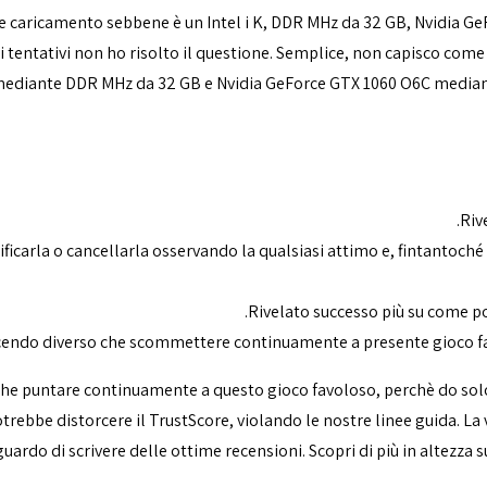
ue caricamento sebbene è un Intel i K, DDR MHz da 32 GB, Nvidia G
ntativi non ho risolto il questione. Semplice, non capisco come sia
ediante DDR MHz da 32 GB e Nvidia GeForce GTX 1060 O6C mediante
Riv
icarla o cancellarla osservando la qualsiasi attimo e, fintantoché il
Rivelato successo più su come pos
acendo diverso che scommettere continuamente a presente gioco fa
che puntare continuamente a questo gioco favoloso, perchè do solo 
trebbe distorcere il TrustScore, violando le nostre linee guida. La v
aguardo di scrivere delle ottime recensioni. Scopri di più in altezz