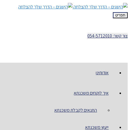
תפריט
צור קשר: 054-5712010
אודותינו
איך לוקחים משכנתא
התנאים לקבלת משכנתא
ייעוץ משכנתא