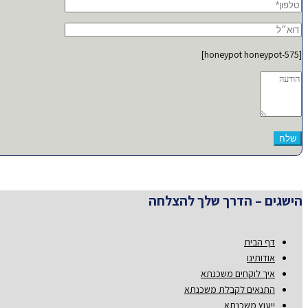
[honeypot honeypot-575]
הישגים – הדרך שלך להצלחה
דף הבית
אודותינו
איך לוקחים משכנתא
התנאים לקבלת משכנתא
ייעוץ משכנתא