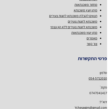
מחזור משכנתאות
מיהו יועץ משכנתא
תנאים לקבלת משכנתא לזוגות צעירים
משכנתא לזוגות צעירים
משכנתא לזוגות צעירים ללא הון עצמי
מתן יעוץ משכנתאות
מאמרים
צור קשר
פרטי התקשרות
טלפון:
054-5712010
פקס:ֿ
0747041417
דוא״ל:
Ychesegim@gmail.com