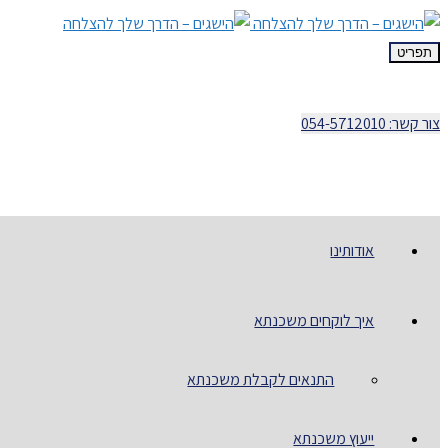
תפריט
צור קשר: 054-5712010
אודותינו
איך לוקחים משכנתא
התנאים לקבלת משכנתא
ייעוץ משכנתא