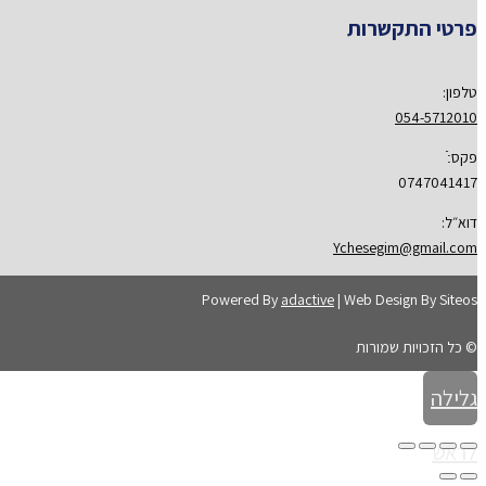
פרטי התקשרות
טלפון:
054-5712010
פקס:ֿ
0747041417
דוא״ל:
Ychesegim@gmail.com
Powered By
adactive
| Web Design By Siteos
© כל הזכויות שמורות
גלילה
לראש