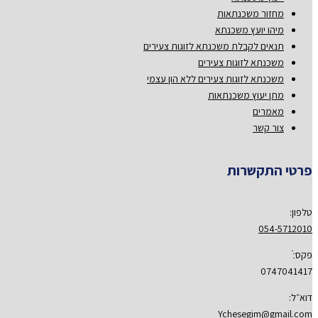
מחזור משכנתאות
מיהו יועץ משכנתא
תנאים לקבלת משכנתא לזוגות צעירים
משכנתא לזוגות צעירים
משכנתא לזוגות צעירים ללא הון עצמי
מתן יעוץ משכנתאות
מאמרים
צור קשר
פרטי התקשרות
טלפון:
054-5712010
פקס:ֿ
0747041417
דוא״ל:
Ychesegim@gmail.com