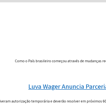
Como o País brasileiro começou através de mudanças rece
Luva Wager Anuncia Parceri
tiveram autorização temporária e deverão resolver em próximos 60 