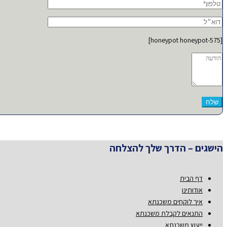
[honeypot honeypot-575]
הישגים – הדרך שלך להצלחה
דף הבית
אודותינו
איך לוקחים משכנתא
התנאים לקבלת משכנתא
ייעוץ משכנתא