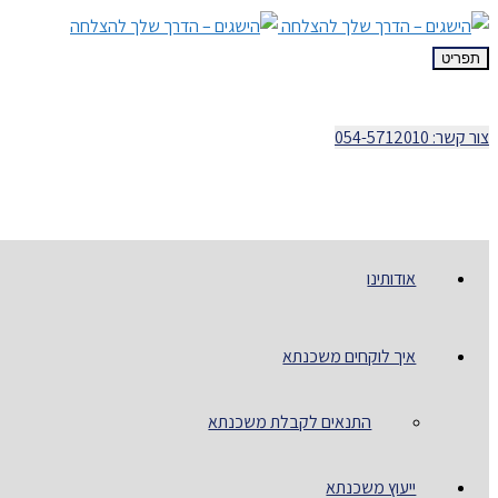
תפריט
צור קשר: 054-5712010
אודותינו
איך לוקחים משכנתא
התנאים לקבלת משכנתא
ייעוץ משכנתא