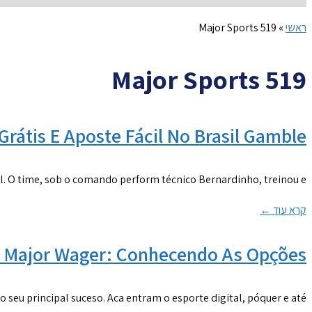
ראשי
»
Major Sports 519
Major Sports 519
Grátis E Aposte Fácil No Brasil Gamble
l. O time, sob o comando perform técnico Bernardinho, treinou e
קרא עוד ←
O Major Wager: Conhecendo As Opções
 seu principal suceso. Aca entram o esporte digital, póquer e até