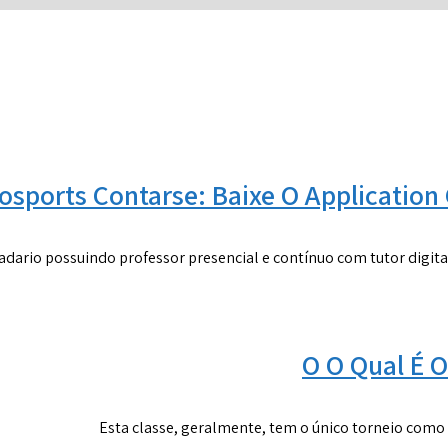
osports Contarse: Baixe O Application 
ario possuindo professor presencial e contínuo com tutor digita
O O Qual É 
Esta classe, geralmente, tem o único torneio como o