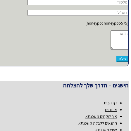
[honeypot honeypot-575]
הישגים – הדרך שלך להצלחה
דף הבית
אודותינו
איך לוקחים משכנתא
התנאים לקבלת משכנתא
ייעוץ משכנתא