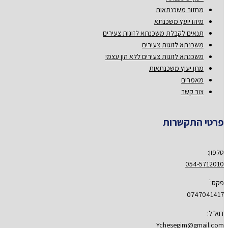
מחזור משכנתאות
מיהו יועץ משכנתא
תנאים לקבלת משכנתא לזוגות צעירים
משכנתא לזוגות צעירים
משכנתא לזוגות צעירים ללא הון עצמי
מתן יעוץ משכנתאות
מאמרים
צור קשר
פרטי התקשרות
טלפון:
054-5712010
פקס:ֿ
0747041417
דוא״ל:
Ychesegim@gmail.com