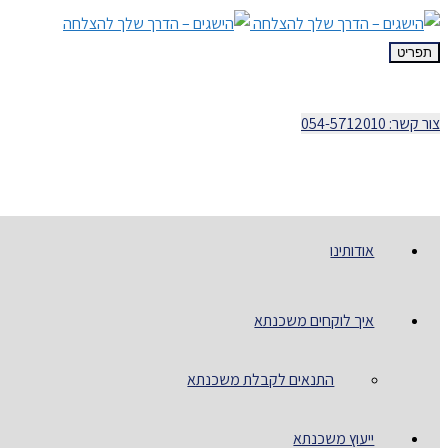
תפריט
צור קשר: 054-5712010
אודותינו
איך לוקחים משכנתא
התנאים לקבלת משכנתא
ייעוץ משכנתא