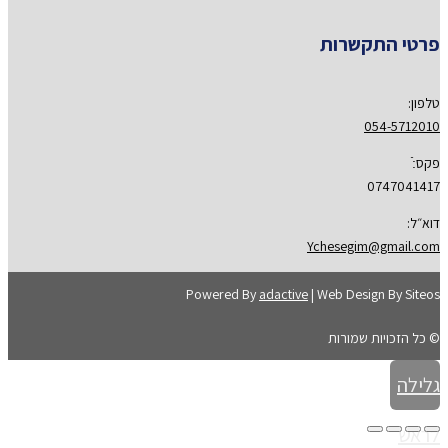
פרטי התקשרות
טלפון:
054-5712010
פקס:ֿ
0747041417
דוא״ל:
Ychesegim@gmail.com
Powered By
adactive
| Web Design By Siteos
© כל הזכויות שמורות
גלילה
לראש