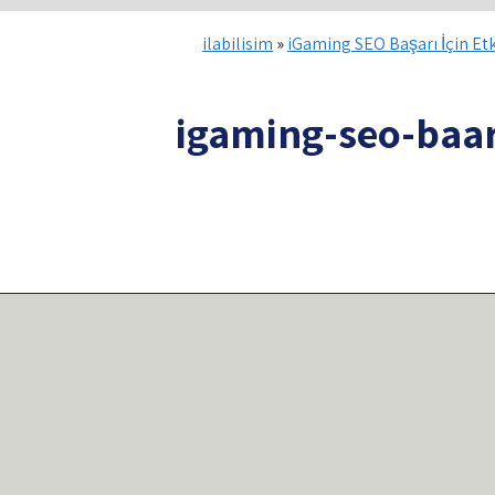
ilabilisim
»
iGaming SEO Başarı İçin Etki
igaming-seo-baar-