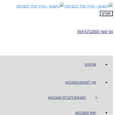
תפריט
צור קשר: 054-5712010
אודותינו
איך לוקחים משכנתא
התנאים לקבלת משכנתא
ייעוץ משכנתא