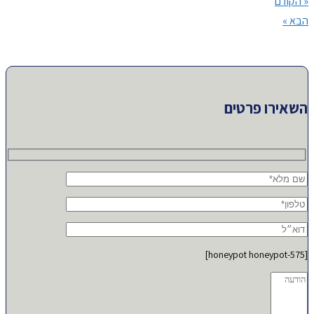
« הקודם
הבא »
השאירו פרטים
[honeypot honeypot-575]