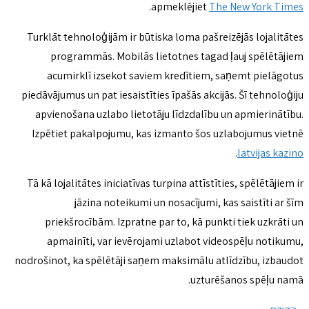
.
apmeklējiet
The New York Times
Turklāt tehnoloģijām ir būtiska loma pašreizējās lojalitātes
programmās. Mobilās lietotnes tagad ļauj spēlētājiem
acumirklī izsekot saviem kredītiem, saņemt pielāgotus
piedāvājumus un pat iesaistīties īpašās akcijās. Šī tehnoloģiju
apvienošana uzlabo lietotāju līdzdalību un apmierinātību.
Izpētiet pakalpojumu, kas izmanto šos uzlabojumus vietnē
.
latvijas kazino
Tā kā lojalitātes iniciatīvas turpina attīstīties, spēlētājiem ir
jāzina noteikumi un nosacījumi, kas saistīti ar šīm
priekšrocībām. Izpratne par to, kā punkti tiek uzkrāti un
apmainīti, var ievērojami uzlabot videospēļu notikumu,
nodrošinot, ka spēlētāji saņem maksimālu atlīdzību, izbaudot
uzturēšanos spēļu namā.