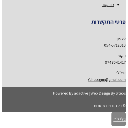
צור קשר
פרטי התקשרות
טלפון:
054-5712010
פקס:ֿ
0747041417
דוא״ל:
Ychesegim@gmail.com
Powered By
adactive
| Web Design By Siteos
© כל הזכויות שמורות
גלילה