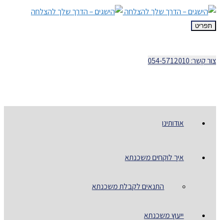
תפריט
צור קשר: 054-5712010
אודותינו
איך לוקחים משכנתא
התנאים לקבלת משכנתא
ייעוץ משכנתא