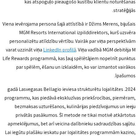
kas atspoguļo pieaugošo kustību klientu noturēšanas
stratēģijās.
Viena ievērojama persona šajā attīstībā ir Džims Merens, bijušais
MGM Resorts International izpilddirektors, kurš uzsvēra
personalizētu atlīdzību vērtību. Vairāk par viņa perspektīvām
varat uzzināt viņa
LinkedIn profilā
. Viņa vadībā MGM debitēja M
Life Rewards programmā, kas ļauj spēlētājiem nopelnīt punktus
par spēlēm, ēšanu un izklaidēm, ko var izmantot vairākos
īpašumos.
2024. gadā Lasvegasas Bellagio ieviesa strukturētu lojalitātes
programmu, kas piedāvā ekskluzīvas priekšrocības, piemēram,
bezmaksas uzturēšanos, kulinārijas piedzīvojumus un ieeju
privātās pasākumos. Šī metode ne tikai motivē atkārtotus
apmeklējumus, bet arī veicina dalībnieku sadraudzības sajūtu.
Lai iegūtu plašāku ieskatu par lojalitātes programmām kazino,