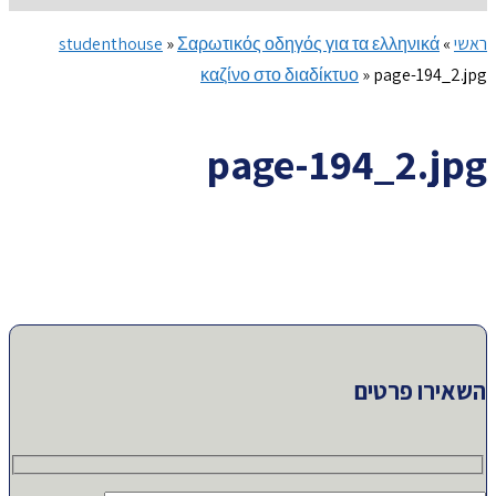
ראשי
»
Σαρωτικός οδηγός για τα ελληνικά
»
studenthouse
καζίνο στο διαδίκτυο
»
page-194_2.jpg
page-194_2.jpg
השאירו פרטים