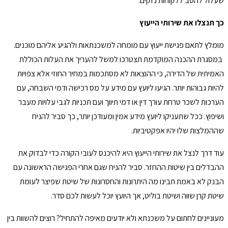
שעלול להסב ללקוחות נזקים.
כך תנצלו את שירותי הייעוץ
מומלץ לתאם פגישת ייעוץ עם מומחה למשכנתאות ולהגיע אליהם מוכנים.
במסגרת ההכנה המוקדמת תצטרכו למשל להעריך את העלות הכוללת
האמיתית של הדירה, כי ההוצאות לא מסתכמות במחיר החוזי אלא צפויות
להיות גבוהות יותר. הגיעו ליועץ עם מידע על מס רכישה ודמי השבחה, עם
הערכות לשכר טרחת עורך דין או דמי תיווך ועם תכניות לגבי עלויות מעבר
ושיפוץ. ככל שתעניקו ליועץ מידע אמין ומעודכן יותר, כך סביר להניח
שההמלצות שלו יהיו אפקטיביות.
עוד דרך לנצל את שירותי הייעוץ היא להיכנס לעובי הקורה כדי לבדוק את
ההבדלים בין שיטות ההחזר. סביר להניח שגם אחרי הפגישה הראשונה עם
הבנק לא באמת תבינו מה היתרונות והחסרונות של שיטת שפיצר לעומת
שיטת קרן שווה ושיטת בוליט, אך היועץ יוכל לעשות לכם סדר.
מעוניינים לחתום על משכנתא ולא יודעים מאיפה להתחיל? רוצים להשוות בין