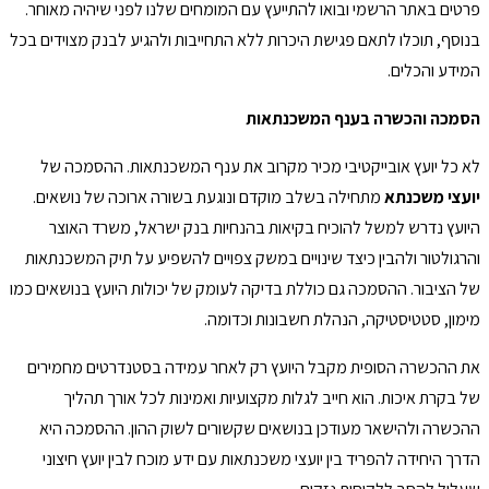
פרטים באתר הרשמי ובואו להתייעץ עם המומחים שלנו לפני שיהיה מאוחר.
בנוסף, תוכלו לתאם פגישת היכרות ללא התחייבות ולהגיע לבנק מצוידים בכל
המידע והכלים.
הסמכה והכשרה בענף המשכנתאות
לא כל יועץ אובייקטיבי מכיר מקרוב את ענף המשכנתאות. ההסמכה של
יועצי משכנתא
מתחילה בשלב מוקדם ונוגעת בשורה ארוכה של נושאים.
היועץ נדרש למשל להוכיח בקיאות בהנחיות בנק ישראל, משרד האוצר
והרגולטור ולהבין כיצד שינויים במשק צפויים להשפיע על תיק המשכנתאות
של הציבור. ההסמכה גם כוללת בדיקה לעומק של יכולות היועץ בנושאים כמו
מימון, סטטיסטיקה, הנהלת חשבונות וכדומה.
את ההכשרה הסופית מקבל היועץ רק לאחר עמידה בסטנדרטים מחמירים
של בקרת איכות. הוא חייב לגלות מקצועיות ואמינות לכל אורך תהליך
ההכשרה ולהישאר מעודכן בנושאים שקשורים לשוק ההון. ההסמכה היא
הדרך היחידה להפריד בין יועצי משכנתאות עם ידע מוכח לבין יועץ חיצוני