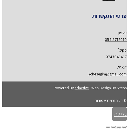
פרטי התקשרות
טלפון:
054-5712010
פקס:ֿ
0747041417
דוא״ל:
Ychesegim@gmail.com
Powered By
adactive
| Web Design By Siteos
© כל הזכויות שמורות
גלילה
לראש