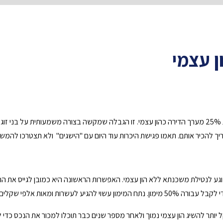
ן עצמי
הגבלות בנק ישראל קובעות שמותר לקחת הלוואת משכנתא רק לאחר העמדת 25% מערך הדירה כהון עצמי. זו הגבל
יך להכיר אותם. תאמו פגישת היכרות עוד היום עם "הישגים" ולא תצטרכו להמשי
וגע לנטילת משכנתא ללא הון עצמי. האפשרות הראשונה היא כמובן לגייס את ה
שמש כהלוואה עבור הזוג הצעיר.
ל יותר להשיג הון עצמי נמוך ולאחר מספר שנים כבר תוכלו למכור את הנכס כד